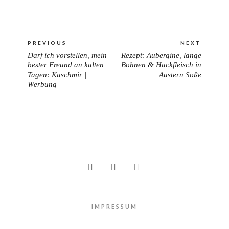
Beitragsnavigation
PREVIOUS
NEXT
Darf ich vorstellen, mein
Rezept: Aubergine, lange
PREVIOUS
NEXT
bester Freund an kalten
Bohnen & Hackfleisch in
POST:
POST:
Tagen: Kaschmir |
Austern Soße
Werbung
IMPRESSUM