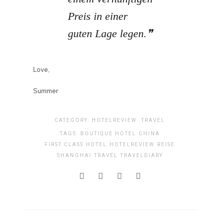
Preis in einer
guten Lage legen.
Love,
Summer
CATEGORY:
HOTELREVIEW
TRAVEL
TAGS:
BOUTIQUE HOTEL
CHINA
FIRST CLASS HOTEL
HOTELREVIEW
REISE
SHANGHAI
TRAVEL
TRAVELDIARY