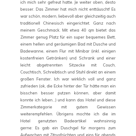
ich mich sehr gefreut hatte. Je weiter oben, desto
besser. Das Zimmer hat mich nicht enttäuscht! Es
war schön, modern, liebevoll aber gleichzeitig auch
traditionell Chinesisch eingerichtet. Ganz nach
meinem Geschmack. Mit etwa 40 qm bietet das
Zimmer genug Platz für ein super bequemes Bett,
einem hellen und geräumigen Bad mit Dusche und
Badewanne, einem Flur mit Minibar (inkl. einigen
kostenfreien Getränken) und Schrank und einer
leicht abgetrennten Sitzecke mit Couch,
Couchtisch, Schreibtisch und Stuhl direkt an einem
großen Fenster. Ich war wirklich voll und ganz
zufrieden (ok, die Ecke hinter der Tür hätte man ein
bisschen besser putzen können, aber damit
konnte ich leben…) und kann das Hotel und diese
Zimmerkategorie mit gutem Gewissen
weiterempfehlen. Übrigens mochte ich die im
Hotel genutzten Badeartikel wahnsinnig
gerne: Es gab ein Duschgel für morgens zum
Aufwachen mit Zitrusfrüchten und eins für abends