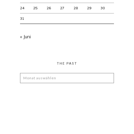
24
25
26
27
28
29
30
31
« Juni
THE PAST
The
Past