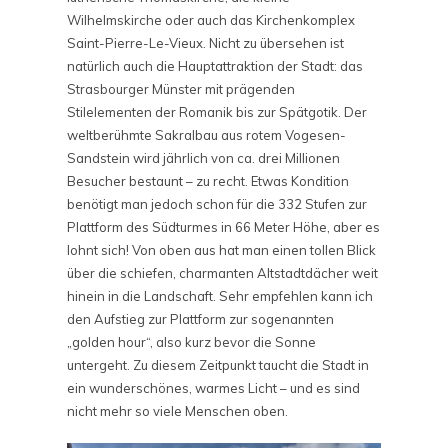
Wilhelmskirche oder auch das Kirchenkomplex
Saint-Pierre-Le-Vieux. Nicht zu übersehen ist
natürlich auch die Hauptattraktion der Stadt: das
Strasbourger Münster mit prägenden
Stilelementen der Romanik bis zur Spätgotik. Der
weltberühmte Sakralbau aus rotem Vogesen-
Sandstein wird jährlich von ca. drei Millionen
Besucher bestaunt – zu recht. Etwas Kondition
benötigt man jedoch schon für die 332 Stufen zur
Plattform des Südturmes in 66 Meter Höhe, aber es
lohnt sich! Von oben aus hat man einen tollen Blick
über die schiefen, charmanten Altstadtdächer weit
hinein in die Landschaft. Sehr empfehlen kann ich
den Aufstieg zur Plattform zur sogenannten
„golden hour“, also kurz bevor die Sonne
untergeht. Zu diesem Zeitpunkt taucht die Stadt in
ein wunderschönes, warmes Licht – und es sind
nicht mehr so viele Menschen oben.