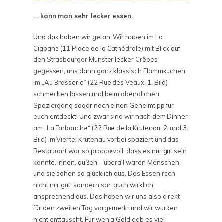
… kann man sehr lecker essen.
Und das haben wir getan. Wir haben im La
Cigogne (
11 Place de la Cathédrale
) mit Blick auf
den Strasbourger Münster lecker Crêpes
gegessen, uns dann ganz klassisch Flammkuchen
im „Au Brasserie“ (
22 Rue des Veaux
, 1. Bild)
schmecken lassen und beim abendlichen
Spaziergang sogar noch einen Geheimtipp für
euch entdeckt! Und zwar sind wir nach dem Dinner
am „La Tarbouche“ (
22 Rue de la Krutenau, 2. und 3.
Bild
) im Viertel Krutenau vorbei spaziert und das
Restaurant war so proppevoll, dass es nur gut sein
konnte. Innen, außen – überall waren Menschen
und sie sahen so glücklich aus. Das Essen roch
nicht nur gut, sondern sah auch wirklich
ansprechend aus. Das haben wir uns also direkt
für den zweiten Tag vorgemerkt und wir wurden
nicht enttäuscht. Für wenig Geld gab es viel