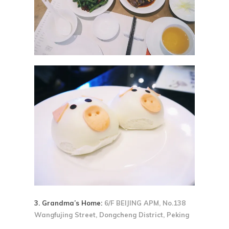
3. Grandma’s Home:
6/F BEIJING APM, No.138
Wangfujing Street, Dongcheng District, Peking