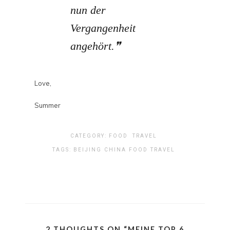
nun der
Vergangenheit
angehört.
Love,
Summer
CATEGORY:
FOOD
TRAVEL
TAGS:
BEIJING
CHINA
FOOD
TRAVEL
2 THOUGHTS ON “
MEINE TOP 6