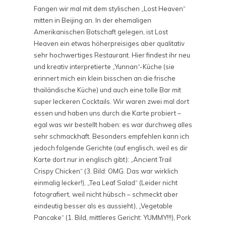
Fangen wir mal mit dem stylischen „Lost Heaven“
mitten in Beijing an. In der ehemaligen
Amerikanischen Botschaft gelegen, ist Lost
Heaven ein etwas höherpreisiges aber qualitativ
sehr hochwertiges Restaurant. Hier findest ihr neu
und kreativ interpretierte „Yunnan“-Küche (sie
erinnert mich ein klein bisschen an die frische
thailändische Küche) und auch eine tolle Bar mit
super leckeren Cocktails. Wir waren zwei mal dort
essen und haben uns durch die Karte probiert –
egal was wir bestellt haben: es war durchweg alles
sehr schmackhaft. Besonders empfehlen kann ich
jedoch folgende Gerichte (auf englisch, weil es dir
Karte dort nur in englisch gibt): „Ancient Trail
Crispy Chicken“ (3. Bild: OMG. Das war wirklich
einmalig lecker!), „Tea Leaf Salad“ (Leider nicht
fotografiert, weil nicht hübsch – schmeckt aber
eindeutig besser als es aussieht), „Vegetable
Pancake“ (1. Bild, mittleres Gericht: YUMMY!!!), Pork