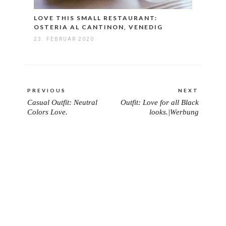
LOVE THIS SMALL RESTAURANT:
OSTERIA AL CANTINON, VENEDIG
23. FEBRUAR 2020
Beitragsnavigation
PREVIOUS
NEXT
Casual Outfit: Neutral
Outfit: Love for all Black
PREVIOUS
NEXT
Colors Love.
looks.|Werbung
POST:
POST: