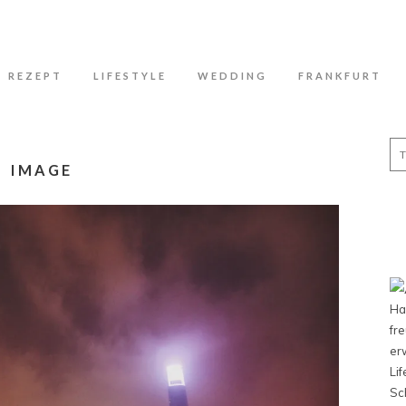
N
REZEPT
LIFESTYLE
WEDDING
FRANKFURT
Se
for
IMAGE
Ha
fr
er
Li
Sc