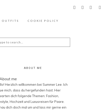
ähere Information zu den Cookies in der
OUTFITS
COOKIE POLICY
arch
:
ABOUT ME
llo! Herzlich willkommen bei Summer Lee. Ich
eue mich, dass du hergefunden hast. Hier
warten dich folgende Themen: Fashion,
festyle, Hochzeit und Luxusreisen für Paare.
hau dich doch mal um und lass mir gerne ein