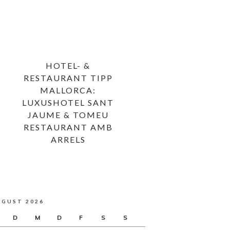
HOTEL- &
RESTAURANT TIPP
MALLORCA:
LUXUSHOTEL SANT
JAUME & TOMEU
RESTAURANT AMB
ARRELS
UGUST 2026
D
M
D
F
S
S