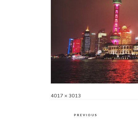
Full
4017 × 3013
size
PREVIOUS