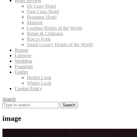
Hotel Review
De Luxe Hotel
First Class Hotel
Boutique Hotel
Marriott
Leading Hotels of the World
Relais & Châteaux
Rocco Forte
Small Luxury Hotels of the World
Rezept
Lifestyle
Wedding
Frankfurt
Outfits
Herbst Look
Winter Look
Cookie Policy
Search
Search
for:
image