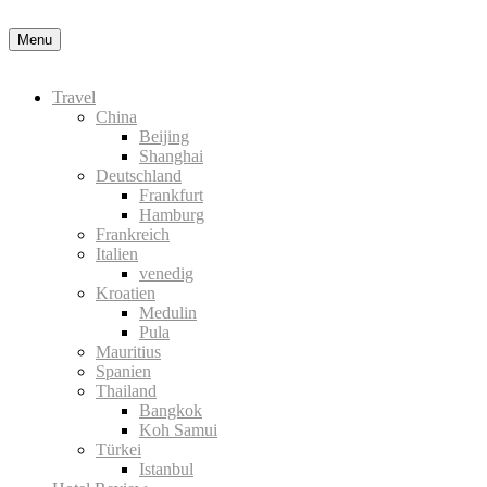
in der Datenschutzerklärung
Okay, thanks
Menu
Travel
China
Beijing
Shanghai
Deutschland
Frankfurt
Hamburg
Frankreich
Italien
venedig
Kroatien
Medulin
Pula
Mauritius
Spanien
Thailand
Bangkok
Koh Samui
Türkei
Istanbul