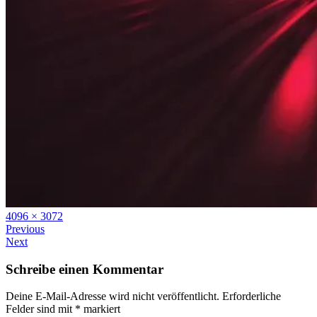
Full
4096 × 3072
size
Previous
Next
Schreibe einen Kommentar
Deine E-Mail-Adresse wird nicht veröffentlicht.
Erforderliche
Felder sind mit
*
markiert