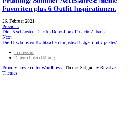
Frühling/ Sommer Accessoires: meine
Favoriten plus 6 Outfit Inspirationen.
26. Februar 2021
Beitragsnavigation
Previous
Previous
Die 25 schönsten Teile im Boho-Look für dein Zuhause
post:
Next
Next
Die 11 schönsten Korbtaschen für jedes Budget (mit Updates)
post:
Impressum
Datenschutzerklärung
Proudly powered by WordPress
|
Theme: Soigne by
Revolve
Themes