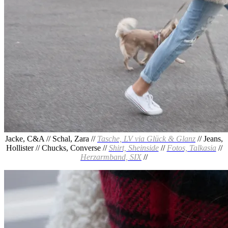
Jacke, C&A // Schal, Zara //
Tasche, LV via Glück & Glanz
// Jeans,
Hollister // Chucks, Converse //
Shirt, Sheinside
//
Fotos, Talkasia
//
Herzarmband, SIX
//