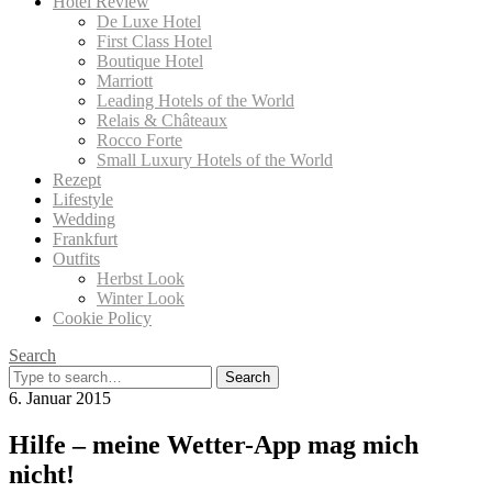
Hotel Review
De Luxe Hotel
First Class Hotel
Boutique Hotel
Marriott
Leading Hotels of the World
Relais & Châteaux
Rocco Forte
Small Luxury Hotels of the World
Rezept
Lifestyle
Wedding
Frankfurt
Outfits
Herbst Look
Winter Look
Cookie Policy
Search
Search
for:
6. Januar 2015
Hilfe – meine Wetter-App mag mich
nicht!