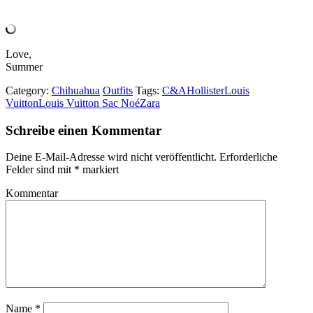
Love,
Summer
Category:
Chihuahua
Outfits
Tags:
C&A
Hollister
Louis
Vuitton
Louis Vuitton Sac Noé
Zara
Schreibe einen Kommentar
Deine E-Mail-Adresse wird nicht veröffentlicht.
Erforderliche
Felder sind mit
*
markiert
Kommentar
Name
*