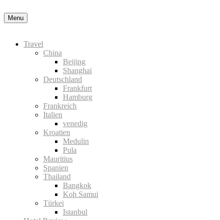
Datenschutzerklärung
Okay, thanks
Menu
Travel
China
Beijing
Shanghai
Deutschland
Frankfurt
Hamburg
Frankreich
Italien
venedig
Kroatien
Medulin
Pula
Mauritius
Spanien
Thailand
Bangkok
Koh Samui
Türkei
Istanbul