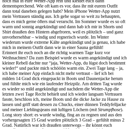
noch mal in eure Wetter-App rein und kleidet euch dann
dementsprechend. Wie oft kam es vor, dass ihr mit eurem Outfit
dann total daneben gelegen habt? Mein iPhone Wetter-App nutzt
mein Vertrauen ständig aus. Ich gehe sogar so weit zu behaupten,
dass es mich gerne öfters mal verarscht. Im Sommer wurde es so oft
warm und sonnig angekündigt und dann hab ich mir in Shorts und
Shirt draußen den Hintern abgefroren, weil es plötzlich – und ganz
unvorhersehbar – windig und regnerisch wurde. Im Winter
wiederum wurde extreme Kälte angekündigt und ja genau, ich habe
mich in meinem Outfit dann wie in einer Sauna gefühlt!
Erinnert ihr euch noch an die richtig warmen Tage kurz vor
Weihnachten? Da zum Beispiel wurde es warm angekündigt und ich
kleiner Rebell dachte nur “jaja, Wetter-App, du lügst doch bestimmt
wieder!“ und packte mich schööön warm ein. Zwei Tage lang – ja,
ich habe meiner App einfach nicht mehr vertraut – lief ich bei
milden 14 Grad dick eingepackt in Boots und Daunenjacke herum
und fühlte mich wie ein laufender Heizpilz. Am dritten Tag wurde
es wieder so mild angekündigt und nachdem die Wetter-App die
letzten zwei Tage Recht behielt und ich wieder langsam Vertrauen
fasste, beschloss ich, meine Boots und die dicke Jacke zu Hause zu
lassen und griff statt dessen zu Chucks, einer dünnen Teddyfelljacke
und meiner Lieblingsjeans mit luftigen Löchern (
mit Strumpfhose
).
Long story short: es wurde windig, fing an zu regnen und aus den
vorhergesagten 15 Grad wurden plötzlich 3 Grad – gefühlt minus 2
Grad. Natürlich war ich draußen unterwegs – ihr könnt euch