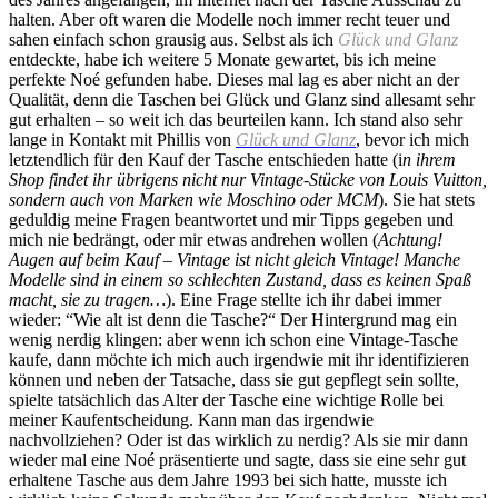
halten. Aber oft waren die Modelle noch immer recht teuer und
sahen einfach schon grausig aus. Selbst als ich
Glück und Glanz
entdeckte, habe ich weitere 5 Monate gewartet, bis ich meine
perfekte Noé gefunden habe. Dieses mal lag es aber nicht an der
Qualität, denn die Taschen bei Glück und Glanz sind allesamt sehr
gut erhalten – so weit ich das beurteilen kann. Ich stand also sehr
lange in Kontakt mit Phillis von
Glück und Glanz
, bevor ich mich
letztendlich für den Kauf der Tasche entschieden hatte (i
n ihrem
Shop findet ihr übrigens nicht nur Vintage-Stücke von Louis Vuitton,
sondern auch von Marken wie Moschino oder MCM
). Sie hat stets
geduldig meine Fragen beantwortet und mir Tipps gegeben und
mich nie bedrängt, oder mir etwas andrehen wollen (
Achtung!
Augen auf beim Kauf – Vintage ist nicht gleich Vintage! Manche
Modelle sind in einem so schlechten Zustand, dass es keinen Spaß
macht, sie zu tragen…
). Eine Frage stellte ich ihr dabei immer
wieder: “Wie alt ist denn die Tasche?“ Der Hintergrund mag ein
wenig nerdig klingen: aber wenn ich schon eine Vintage-Tasche
kaufe, dann möchte ich mich auch irgendwie mit ihr identifizieren
können und neben der Tatsache, dass sie gut gepflegt sein sollte,
spielte tatsächlich das Alter der Tasche eine wichtige Rolle bei
meiner Kaufentscheidung. Kann man das irgendwie
nachvollziehen? Oder ist das wirklich zu nerdig? Als sie mir dann
wieder mal eine Noé präsentierte und sagte, dass sie eine sehr gut
erhaltene Tasche aus dem Jahre 1993 bei sich hatte, musste ich