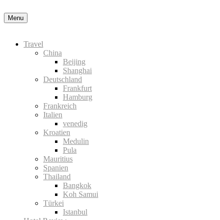
Nähere Information zu den Cookies in der Datenschutzerklärung
Menu
Travel
China
Beijing
Shanghai
Deutschland
Frankfurt
Hamburg
Frankreich
Italien
venedig
Kroatien
Medulin
Pula
Mauritius
Spanien
Thailand
Bangkok
Koh Samui
Türkei
Istanbul