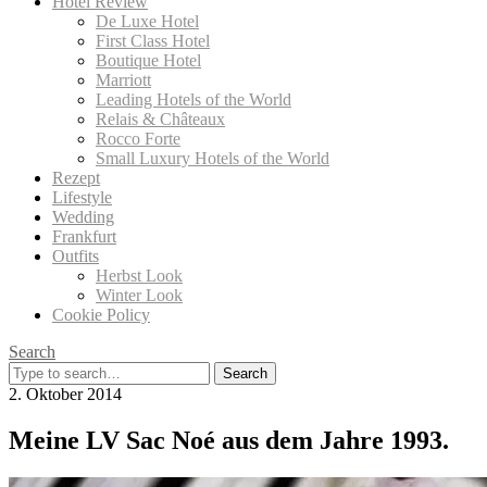
Hotel Review
De Luxe Hotel
First Class Hotel
Boutique Hotel
Marriott
Leading Hotels of the World
Relais & Châteaux
Rocco Forte
Small Luxury Hotels of the World
Rezept
Lifestyle
Wedding
Frankfurt
Outfits
Herbst Look
Winter Look
Cookie Policy
Search
Search
for:
2. Oktober 2014
Meine LV Sac Noé aus dem Jahre 1993.