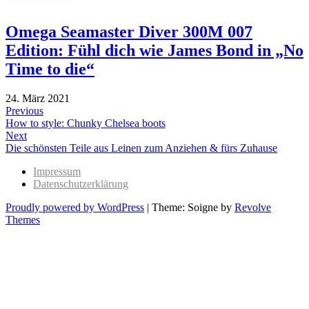
Omega Seamaster Diver 300M 007
Edition: Fühl dich wie James Bond in „No
Time to die“
24. März 2021
Beitragsnavigation
Previous
Previous
How to style: Chunky Chelsea boots
post:
Next
Next
Die schönsten Teile aus Leinen zum Anziehen & fürs Zuhause
post:
Impressum
Datenschutzerklärung
Proudly powered by WordPress
|
Theme: Soigne by
Revolve
Themes