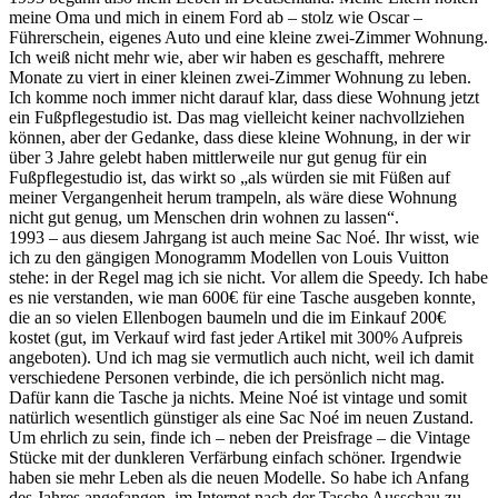
meine Oma und mich in einem Ford ab – stolz wie Oscar –
Führerschein, eigenes Auto und eine kleine zwei-Zimmer Wohnung.
Ich weiß nicht mehr wie, aber wir haben es geschafft, mehrere
Monate zu viert in einer kleinen zwei-Zimmer Wohnung zu leben.
Ich komme noch immer nicht darauf klar, dass diese Wohnung jetzt
ein Fußpflegestudio ist. Das mag vielleicht keiner nachvollziehen
können, aber der Gedanke, dass diese kleine Wohnung, in der wir
über 3 Jahre gelebt haben mittlerweile nur gut genug für ein
Fußpflegestudio ist, das wirkt so „als würden sie mit Füßen auf
meiner Vergangenheit herum trampeln, als wäre diese Wohnung
nicht gut genug, um Menschen drin wohnen zu lassen“.
1993 – aus diesem Jahrgang ist auch meine Sac Noé. Ihr wisst, wie
ich zu den gängigen Monogramm Modellen von Louis Vuitton
stehe: in der Regel mag ich sie nicht. Vor allem die Speedy. Ich habe
es nie verstanden, wie man 600€ für eine Tasche ausgeben konnte,
die an so vielen Ellenbogen baumeln und die im Einkauf 200€
kostet (gut, im Verkauf wird fast jeder Artikel mit 300% Aufpreis
angeboten). Und ich mag sie vermutlich auch nicht, weil ich damit
verschiedene Personen verbinde, die ich persönlich nicht mag.
Dafür kann die Tasche ja nichts. Meine Noé ist vintage und somit
natürlich wesentlich günstiger als eine Sac Noé im neuen Zustand.
Um ehrlich zu sein, finde ich – neben der Preisfrage – die Vintage
Stücke mit der dunkleren Verfärbung einfach schöner. Irgendwie
haben sie mehr Leben als die neuen Modelle. So habe ich Anfang
des Jahres angefangen, im Internet nach der Tasche Ausschau zu