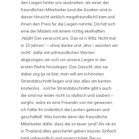
den Liegen hinter uns ausbreiten, als einer der
freundlichen Mitarbeiter (und die Asiaten sind in
dieser Hinsicht wirklich megafreundlich!) kam und
ihnen den Preis für die Liegen nannte. Da hat sich
eine der Mädels mit einem richtig ekelhaften
„Nääh! Der verarscht uns. Das ist n Witz. Nicht mal
in 10 Jahren.“ – ohne danke und „aha – wussten wir
nicht“, dafür mit unfreundlichen Worten
abgezogen, um sich vor unsere Liegen in der
ersten Reihe hinzulegen. Das Gesicht, das sie
dabei zog (ja ist klar, man will am schönsten
Strandabschnitt liegen und das alles am besten
kostenlos… solche Strandabschnitte gibt’s auch,
die sind nur leider nicht so idyllisch und sauber) –
uurghs, wäre es eine Freundin von mir gewesen,
ich hätte ihr ordentlich die Leviten gelesen und
geschüttelt. Was konnte denn der freundliche
Mitarbeiter dafür, dass die so teuer sind? Als ob es
in Thailand alles geschenkt geben müsste. Einfach
total unfreundlich und unverschämt. Bei so