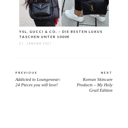
YSL, GUCCI & CO. – DIE BESTEN LUXUS
TASCHEN UNTER 1000€
21. JANUAR 2021
Beitragsnavigation
PREVIOUS
NEXT
Addicted to Loungewear:
Korean Skincare
PREVIOUS
NEXT
24 Pieces you will love!
Products – My Holy
POST:
POST:
Grail Edition