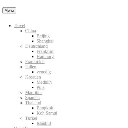
Menu
Travel
China
Beijing
Shanghai
Deutschland
Frankfurt
Hamburg
Frankreich
Italien
venedig
Kroatien
Medulin
Pula
Mauritius
Spanien
Thailand
Bangkok
Koh Samui
Türkei
Istanbul