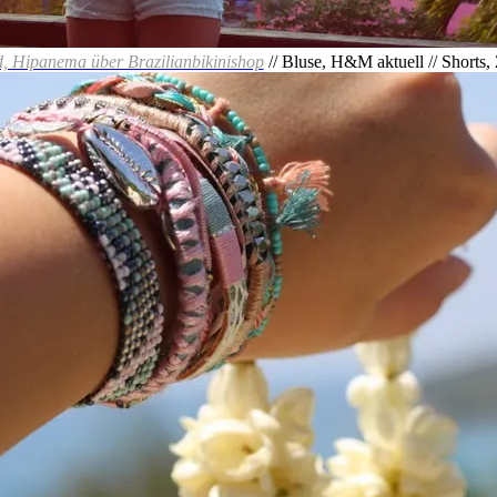
 Hipanema über Brazilianbikinishop
// Bluse, H&M aktuell // Shorts, Z