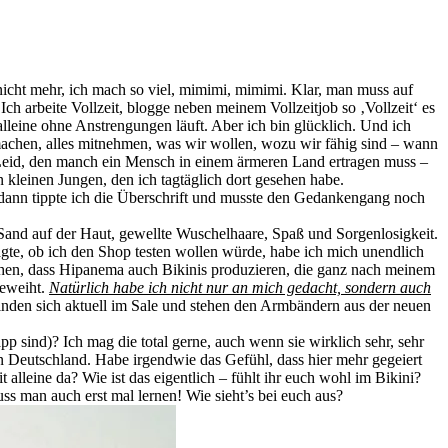
 nicht mehr, ich mach so viel, mimimi, mimimi. Klar, man muss auf
Ich arbeite Vollzeit, blogge neben meinem Vollzeitjob so ‚Vollzeit‘ es
lleine ohne Anstrengungen läuft. Aber ich bin glücklich. Und ich
machen, alles mitnehmen, was wir wollen, wozu wir fähig sind – wann
 Leid, den manch ein Mensch in einem ärmeren Land ertragen muss –
kleinen Jungen, den ich tagtäglich dort gesehen habe.
 dann tippte ich die Überschrift und musste den Gedankengang noch
Sand auf der Haut, gewellte Wuschelhaare, Spaß und Sorgenlosigkeit.
gte, ob ich den Shop testen wollen würde, habe ich mich unendlich
ehen, dass Hipanema auch Bikinis produzieren, die ganz nach meinem
geweiht.
Natürlich habe ich nicht nur an mich gedacht, sondern auch
finden sich aktuell im Sale und stehen den Armbändern aus der neuen
app sind)? Ich mag die total gerne, auch wenn sie wirklich sehr, sehr
n Deutschland. Habe irgendwie das Gefühl, dass hier mehr gegeiert
lleine da? Wie ist das eigentlich – fühlt ihr euch wohl im Bikini?
ss man auch erst mal lernen! Wie sieht’s bei euch aus?