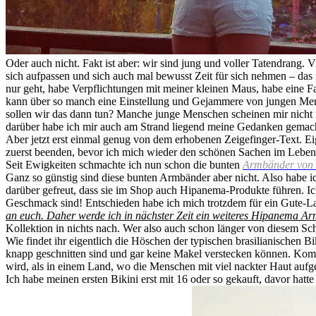
Oder auch nicht. Fakt ist aber: wir sind jung und voller Tatendrang.
sich aufpassen und sich auch mal bewusst Zeit für sich nehmen – das is
nur geht, habe Verpflichtungen mit meiner kleinen Maus, habe eine Fa
kann über so manch eine Einstellung und Gejammere von jungen Mensc
sollen wir das dann tun? Manche junge Menschen scheinen mir nicht
darüber habe ich mir auch am Strand liegend meine Gedanken gemacht 
Aber jetzt erst einmal genug von dem erhobenen Zeigefinger-Text. E
zuerst beenden, bevor ich mich wieder den schönen Sachen im Lebe
Seit Ewigkeiten schmachte ich nun schon die bunten
Armbänder von
Ganz so günstig sind diese bunten Armbänder aber nicht. Also habe i
darüber gefreut, dass sie im Shop auch Hipanema-Produkte führen. I
Geschmack sind! Entschieden habe ich mich trotzdem für ein Gute-L
an euch. Daher werde ich in nächster Zeit ein weiteres Hipanema A
Kollektion in nichts nach. Wer also auch schon länger von diesem Sch
Wie findet ihr eigentlich die Höschen der typischen brasilianischen Bi
knapp geschnitten sind und gar keine Makel verstecken können. Komis
wird, als in einem Land, wo die Menschen mit viel nackter Haut aufge
Ich habe meinen ersten Bikini erst mit 16 oder so gekauft, davor hat