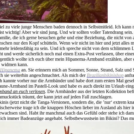
 Viel zu viele junge Menschen baden dennoch in Selbstmitleid. Ich kann
t wichtig! Aber wir sind jung. Und wir sollten voller Tatendrang sein. 
milie, die ich gerne besuchen gehe und eine Beziehung, die nicht von a
hen nur den Kopf schütteln. Wenn wir nicht im hier und jetzt alles 
 mehr leidensfähig zu sein. Und ich spreche nicht von dem schlimmen
und werde sicherlich noch mal einen Extra-Post verfassen, über einen 
igentlich wollte ich euch über mein Hipanema-Armband erzählen, aber
n widmen kann.
 Hipanema
an. Sie erinnern mich an Sommer, Sonne, Strand, Salz und 
ch sie weiterhin angeschmachtet. Als mich der
Brazilianbikinishop
anfra
ch kannte vorher nur die Armbänder und habe dort zum ersten Mal ges
aune-Armband im Pastell-Look und habe es auch direkt im Urlaub ein
rmband an euch verlosen
. Die Armbänder aus der letzten Kollektion be
muckstück träumt, der kann jetzt auf jeden Fall zuschlagen.
kinis (jetzt nicht die Tanga-Versionen, sondern die, die ’nur‘ extrem kn
cherweise trage ich die knappen Höschen lieber im Ausland als hier i
wachsen sind. Habt ihr manchmal auch das Gefühl oder stehe ich damit a
te ich immer Badeanzüge angehabt. Selbstbewusstsein im Bikini? Das mu