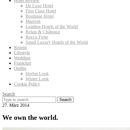
Hotel Review
De Luxe Hotel
First Class Hotel
Boutique Hotel
Marriott
Leading Hotels of the World
Relais & Châteaux
Rocco Forte
Small Luxury Hotels of the World
Rezept
Lifestyle
Wedding
Frankfurt
Outfits
Herbst Look
Winter Look
Cookie Policy
Search
Search
for:
27. März 2014
We own the world.