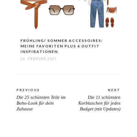
FRÜHLING/ SOMMER ACCESSOIRES:
MEINE FAVORITEN PLUS 6 OUTFIT
INSPIRATIONEN.
26. FEBRUAR 2021
Beitragsnavigation
PREVIOUS
NEXT
Die 25 schönsten Teile im
Die 11 schönsten
PREVIOUS
NEXT
Boho-Look für dein
Korbtaschen für jedes
POST:
POST:
Zuhause
Budget (mit Updates)