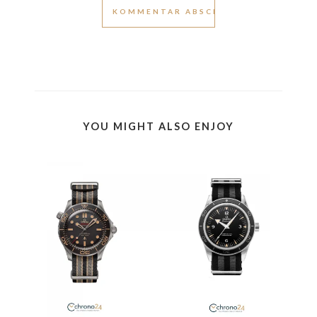
YOU MIGHT ALSO ENJOY