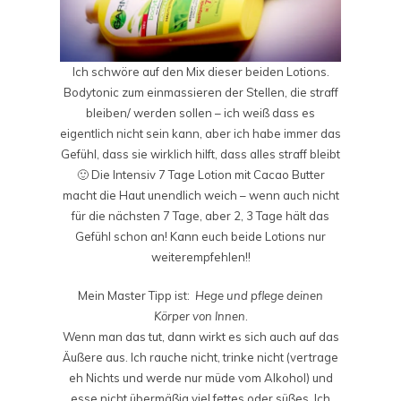
Ich schwöre auf den Mix dieser beiden Lotions.
Bodytonic zum einmassieren der Stellen, die straff
bleiben/ werden sollen – ich weiß dass es
eigentlich nicht sein kann, aber ich habe immer das
Gefühl, dass sie wirklich hilft, dass alles straff bleibt
🙂 Die Intensiv 7 Tage Lotion mit Cacao Butter
macht die Haut unendlich weich – wenn auch nicht
für die nächsten 7 Tage, aber 2, 3 Tage hält das
Gefühl schon an! Kann euch beide Lotions nur
weiterempfehlen!!
Mein Master Tipp ist:
Hege und pflege deinen
Körper von Innen
.
Wenn man das tut, dann wirkt es sich auch auf das
Äußere aus. Ich rauche nicht, trinke nicht (vertrage
eh Nichts und werde nur müde vom Alkohol) und
esse nicht übermäßig viel fettes oder süßes. Ich