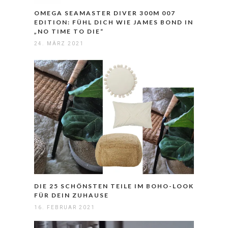
OMEGA SEAMASTER DIVER 300M 007
EDITION: FÜHL DICH WIE JAMES BOND IN
„NO TIME TO DIE“
24. MÄRZ 2021
DIE 25 SCHÖNSTEN TEILE IM BOHO-LOOK
FÜR DEIN ZUHAUSE
16. FEBRUAR 2021