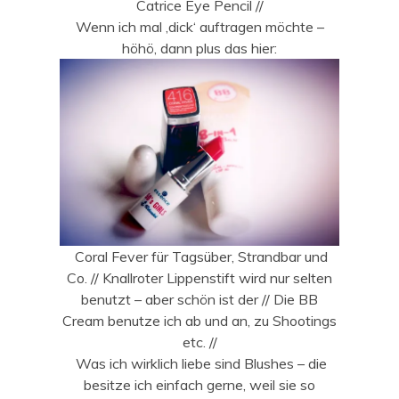
Catrice Eye Pencil //
Wenn ich mal ‚dick‘ auftragen möchte –
höhö, dann plus das hier:
Coral Fever für Tagsüber, Strandbar und
Co. // Knallroter Lippenstift wird nur selten
benutzt – aber schön ist der // Die BB
Cream benutze ich ab und an, zu Shootings
etc. //
Was ich wirklich liebe sind Blushes – die
besitze ich einfach gerne, weil sie so