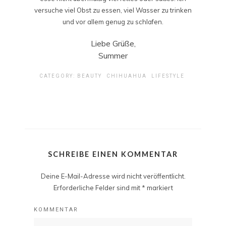
versuche viel Obst zu essen, viel Wasser zu trinken
und vor allem genug zu schlafen.
Liebe Grüße,
Summer
CATEGORY:
BEAUTY
CHIHUAHUA
LIFESTYLE
SCHREIBE EINEN KOMMENTAR
Deine E-Mail-Adresse wird nicht veröffentlicht.
Erforderliche Felder sind mit
*
markiert
KOMMENTAR