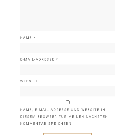
NAME
*
E-MAIL-ADRESSE
*
WEBSITE
NAME, E-MAIL-ADRESSE UND WEBSITE IN
DIESEM BROWSER FÜR MEINEN NÄCHSTEN
KOMMENTAR SPEICHERN.