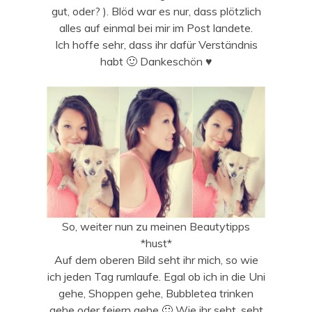
gut, oder? ). Blöd war es nur, dass plötzlich
alles auf einmal bei mir im Post landete.
Ich hoffe sehr, dass ihr dafür Verständnis
habt 🙂 Dankeschön ♥
So, weiter nun zu meinen Beautytipps
*hust*
Auf dem oberen Bild seht ihr mich, so wie
ich jeden Tag rumlaufe. Egal ob ich in die Uni
gehe, Shoppen gehe, Bubbletea trinken
gehe oder feiern gehe 🙂
Wie ihr seht, seht