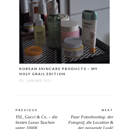
KOREAN SKINCARE PRODUCTS – MY
HOLY GRAIL EDITION
25. JANUAR 2021
Beitragsnavigation
PREVIOUS
NEXT
YSL, Gucci & Co. – die
Paar Fotoshooting: der
PREVIOUS
NEXT
besten Luxus Taschen
Fotograf, die Location &
POST:
POST:
unter 1000€
der passende Look!