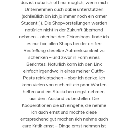
das ist natürlich oft nur möglich, wenn mich
Unternehmen auch dabei unterstützen
(schließlich bin ich ja immer noch ein armer
Student :)). Die Shopvorstellungen werden
natürlich nicht in der Zukunft überhand
nehmen – aber bei den Chinashops finde ich
es nur fair, allen Shops bei der
ersten
Bestellung
dieselbe Aufmerksamkeit zu
schenken – und zwar in Form eines
Berichtes. Natürlich kann ich den Link
einfach irgendwo in eines meiner Outfit-
Posts reinklatschen – aber ich denke, ich
kann vielen von euch mit ein paar Worten
helfen und ein Stückchen angst nehmen,
aus dem Ausland zu bestellen. Die
Kooperationen die ich eingehe, die nehme
ich auch ernst und möchte diese
entsprechend gut machen (ich nehme auch
eure Kritik ernst – Dinge ernst nehmen ist