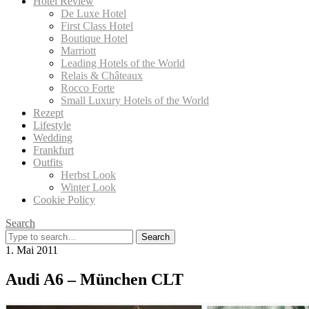
Hotel Review
De Luxe Hotel
First Class Hotel
Boutique Hotel
Marriott
Leading Hotels of the World
Relais & Châteaux
Rocco Forte
Small Luxury Hotels of the World
Rezept
Lifestyle
Wedding
Frankfurt
Outfits
Herbst Look
Winter Look
Cookie Policy
Search
Search
for:
1. Mai 2011
Audi A6 – München CLT