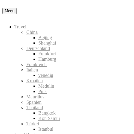
Nähere Information zu den Cookies in de
Menu
Okay, thanks
Travel
China
Beijing
Shanghai
Deutschland
Frankfurt
Hamburg
Frankreich
Italien
venedig
Kroatien
Medulin
Pula
Mauritius
Spanien
Thailand
Bangkok
Koh Samui
Türkei
Istanbul