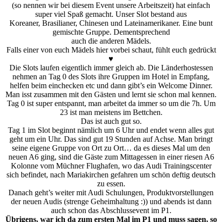
(so nennen wir bei diesem Event unsere Arbeitszeit) hat einfach
super viel Spaß gemacht. Unser Slot bestand aus
Koreaner, Brasilianer, Chinesen und Lateinamerikaner. Eine bunt
gemischte Gruppe. Dementsprechend
auch die anderen Mädels.
Falls einer von euch Mädels hier vorbei schaut, fühlt euch gedrückt
♥
Die Slots laufen eigentlich immer gleich ab. Die Länderhostessen
nehmen an Tag 0 des Slots ihre Gruppen im Hotel in Empfang,
helfen beim einchecken etc und dann gibt’s ein Welcome Dinner.
Man isst zusammen mit den Gästen und lernt sie schon mal kennen.
Tag 0 ist super entspannt, man arbeitet da immer so um die 7h. Um
23 ist man meistens im Bettchen.
Das ist auch gut so.
Tag 1 im Slot beginnt nämlich um 6 Uhr und endet wenn alles gut
geht um ein Uhr. Das sind gut 19 Stunden auf Achse. Man bringt
seine eigene Gruppe von Ort zu Ort… da es dieses Mal um den
neuen A6 ging, sind die Gäste zum Mittagessen in einer riesen A6
Kolonne vom Müchner Flughafen, wo das Audi Trainingscenter
sich befindet, nach Mariakirchen gefahren um schön deftig deutsch
zu essen.
Danach geht’s weiter mit Audi Schulungen, Produktvorstellungen
der neuen Audis (strenge Geheimhaltung :)) und abends ist dann
auch schon das Abschlussevent im P1.
Übrigens, war ich da zum ersten Mal im P1 und muss sagen, so