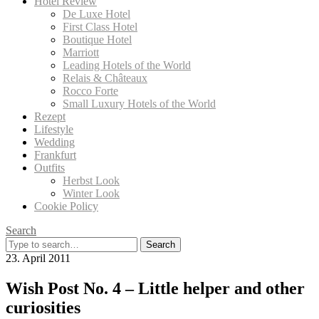
Hotel Review
De Luxe Hotel
First Class Hotel
Boutique Hotel
Marriott
Leading Hotels of the World
Relais & Châteaux
Rocco Forte
Small Luxury Hotels of the World
Rezept
Lifestyle
Wedding
Frankfurt
Outfits
Herbst Look
Winter Look
Cookie Policy
Search
Search
for:
23. April 2011
Wish Post No. 4 – Little helper and other
curiosities