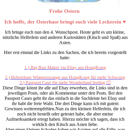
Frohe Ostern
Ich hoffe, der Osterhase bringt euch viele Leckerein ♥
Ich bringe euch nun den 4. Wunschpost. Heute geht es um kleine,
nützliche Helferlein und anderen Kuriositäten (Kitsch und Spaß) aus
Asien.
Hier erst einmal die Links zu den Sachen, die ich bereits vorgestellt
hatte:
1.) Big Bun Maker via Ebay aus HongKong
2.) Beheizbare Wimpernzange aus HongKong für mehr Schwung
3.) Passport Case für mehr Wonderland feeling 🙂
Diese Dinge könnt ihr alle auf Ebay erwerben, die Links sind in den
jeweiligen Posts, oder als Kommentar unter den Posts. Bei den
Passport Cases gebt ihr das einfach in die Suchleiste bei Ebay und
ihr habt die freie Wahl. Die drei Dinge kann ich mit gutem
Gewissen weiterempfehlen.Nun zu den kleinen Helferlein, die ich
noch nicht bestellt oder getestet habe, die aber meine
Aufmerksamkeit erregt haben. Hierzu möchte ich sagen, dass ich
wirklich den Kitsch aus Asien liebe.
Aber einen kleinen Schaden haben wir Asiaten auf alle Fälle, was