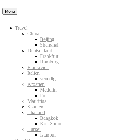
Nähere Information zu den Cookies in der Datenschutz
Menu
Travel
China
Beijing
Shanghai
Deutschland
Frankfurt
Hamburg
Frankreich
Italien
venedig
Kroatien
Medulin
Pula
Mauritius
Spanien
Thailand
Bangkok
Koh Samui
Türkei
Istanbul