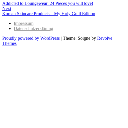
Previous
Addicted to Loungewear: 24 Pieces you will love!
post:
Next
Next
Korean Skincare Products – My Holy Grail Edition
post:
Impressum
Datenschutzerklärung
Proudly powered by WordPress
|
Theme: Soigne by
Revolve
Themes