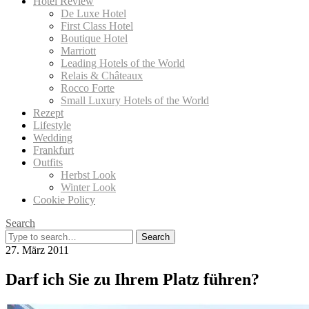
Hotel Review
De Luxe Hotel
First Class Hotel
Boutique Hotel
Marriott
Leading Hotels of the World
Relais & Châteaux
Rocco Forte
Small Luxury Hotels of the World
Rezept
Lifestyle
Wedding
Frankfurt
Outfits
Herbst Look
Winter Look
Cookie Policy
Search
Search
for:
27. März 2011
Darf ich Sie zu Ihrem Platz führen?