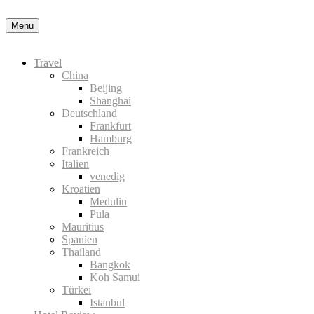
Nähere Information zu den Cookies in de
Menu
Okay, thanks
Travel
China
Beijing
Shanghai
Deutschland
Frankfurt
Hamburg
Frankreich
Italien
venedig
Kroatien
Medulin
Pula
Mauritius
Spanien
Thailand
Bangkok
Koh Samui
Türkei
Istanbul