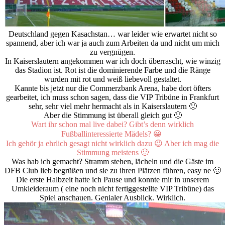
Deutschland gegen Kasachstan… war leider wie erwartet nicht so
spannend, aber ich war ja auch zum Arbeiten da und nicht um mich
zu vergnügen.
In Kaiserslautern angekommen war ich doch überrascht, wie winzig
das Stadion ist. Rot ist die dominierende Farbe und die Ränge
wurden mit rot und weiß liebevoll gestaltet.
Kannte bis jetzt nur die Commerzbank Arena, habe dort öfters
gearbeitet, ich muss schon sagen, dass die VIP Tribüne in Frankfurt
sehr, sehr viel mehr hermacht als in Kaiserslautern 🙂
Aber die Stimmung ist überall gleich gut 🙂
Wart ihr schon mal live dabei? Gibt’s denn wirklich
Fußballinteressierte Mädels? 😀
Ich gehör ja ehrlich gesagt nicht wirklich dazu 😉 Aber ich mag die
Stimmung meistens 🙂
Was hab ich gemacht? Stramm stehen, lächeln und die Gäste im
DFB Club lieb begrüßen und sie zu ihren Plätzen führen, easy ne 🙂
Die erste Halbzeit hatte ich Pause und konnte mir in unserem
Umkleideraum ( eine noch nicht fertiggestellte VIP Tribüne) das
Spiel anschauen. Genialer Ausblick. Wirklich.