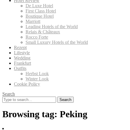
Hotel Review
De Luxe Hotel
First Class Hotel
Boutique Hotel
Marriott
Leading Hotels of the World
Relais & Châteaux
Rocco Forte
Small Luxury Hotels of the World
Rezept
Lifestyle
Wedding
Frankfurt
Outfits
Herbst Look
Winter Look
Cookie Policy
Search
Search
for:
Browsing tag:
Peking