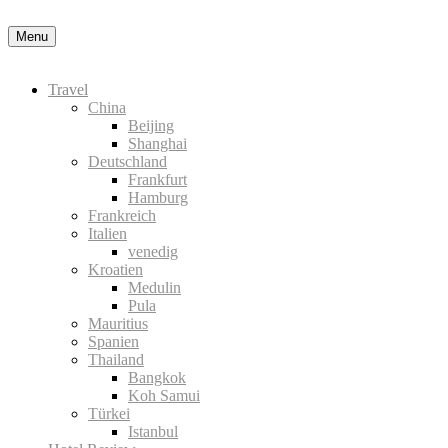
Menu
Travel
China
Beijing
Shanghai
Deutschland
Frankfurt
Hamburg
Frankreich
Italien
venedig
Kroatien
Medulin
Pula
Mauritius
Spanien
Thailand
Bangkok
Koh Samui
Türkei
Istanbul