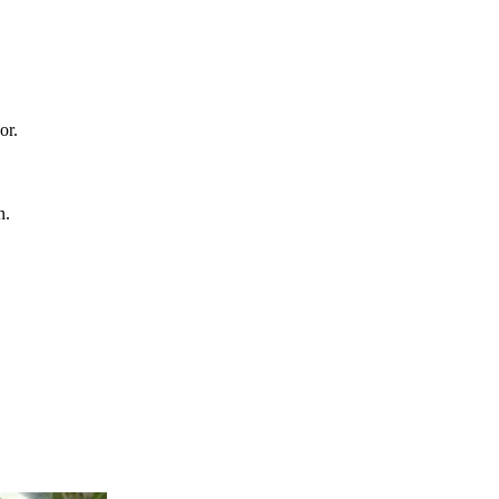
or.
n.