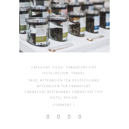
CATEGORY:
FOOD
FRANKFURT-TIPP
HOTELREVIEW
TRAVEL
TAGS:
AFTERNOON TEA DEUTSCHLAND
AFTERNOON TEA FRANKFURT
FRANKFURT RESTAURANT
FRANKFURT TIPP
HOTEL REVIEW
COMMENT 1