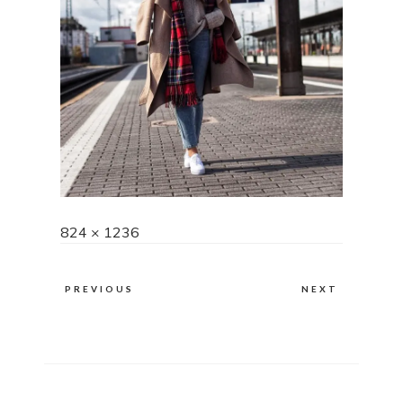
Full
824 × 1236
size
PREVIOUS
NEXT