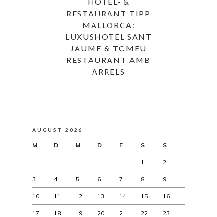
HOTEL- &
RESTAURANT TIPP
MALLORCA:
LUXUSHOTEL SANT
JAUME & TOMEU
RESTAURANT AMB
ARRELS
AUGUST 2026
M
D
M
D
F
S
S
1
2
3
4
5
6
7
8
9
10
11
12
13
14
15
16
17
18
19
20
21
22
23