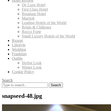
Hotel Review
De Luxe Hotel
First Class Hotel
Boutique Hotel
Marriott
Leading Hotels of the World
Relais & Châteaux
Rocco Forte
Small Luxury Hotels of the World
Rezept
Lifestyle
Wedding
Frankfurt
Outfits
Herbst Look
Winter Look
Cookie Policy
Search
Search
for:
snapseed-48.jpg