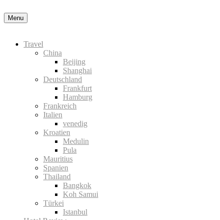
Menu
Travel
China
Beijing
Shanghai
Deutschland
Frankfurt
Hamburg
Frankreich
Italien
venedig
Kroatien
Medulin
Pula
Mauritius
Spanien
Thailand
Bangkok
Koh Samui
Türkei
Istanbul