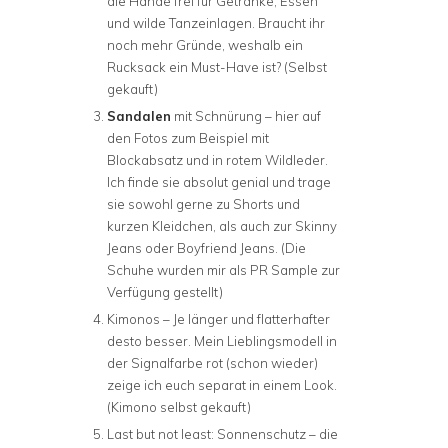
die Hände frei für Getränke, Essen
und wilde Tanzeinlagen. Braucht ihr
noch mehr Gründe, weshalb ein
Rucksack ein Must-Have ist? (Selbst
gekauft)
Sandalen
mit Schnürung – hier auf
den Fotos zum Beispiel mit
Blockabsatz und in rotem Wildleder.
Ich finde sie absolut genial und trage
sie sowohl gerne zu Shorts und
kurzen Kleidchen, als auch zur Skinny
Jeans oder Boyfriend Jeans. (Die
Schuhe wurden mir als PR Sample zur
Verfügung gestellt)
Kimonos – Je länger und flatterhafter
desto besser. Mein Lieblingsmodell in
der Signalfarbe rot (schon wieder)
zeige ich euch separat in einem Look.
(Kimono selbst gekauft)
Last but not least: Sonnenschutz – die