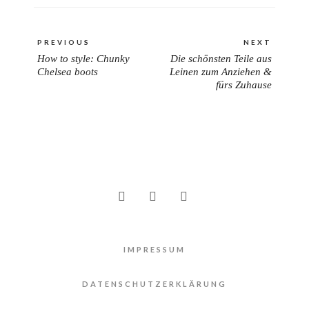
Beitragsnavigation
PREVIOUS
NEXT
How to style: Chunky
Die schönsten Teile aus
PREVIOUS
NEXT
Chelsea boots
Leinen zum Anziehen &
POST:
POST:
fürs Zuhause
IMPRESSUM
DATENSCHUTZERKLÄRUNG