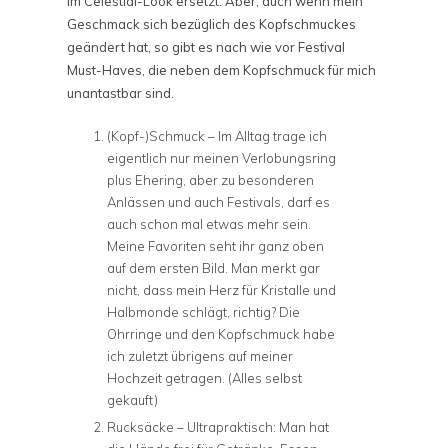
im Celestial-Look ersetzt. Aber, auch wenn mein
Geschmack sich bezüglich des Kopfschmuckes
geändert hat, so gibt es nach wie vor Festival
Must-Haves, die neben dem Kopfschmuck für mich
unantastbar sind.
(Kopf-)Schmuck – Im Alltag trage ich
eigentlich nur meinen Verlobungsring
plus Ehering, aber zu besonderen
Anlässen und auch Festivals, darf es
auch schon mal etwas mehr sein.
Meine Favoriten seht ihr ganz oben
auf dem ersten Bild. Man merkt gar
nicht, dass mein Herz für Kristalle und
Halbmonde schlägt, richtig? Die
Ohrringe und den Kopfschmuck habe
ich zuletzt übrigens auf meiner
Hochzeit getragen. (Alles selbst
gekauft)
Rucksäcke – Ultrapraktisch: Man hat