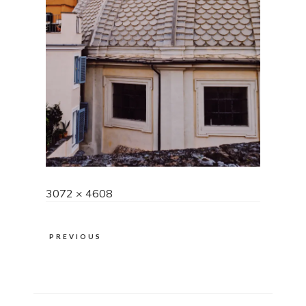
Full
3072 × 4608
size
PREVIOUS