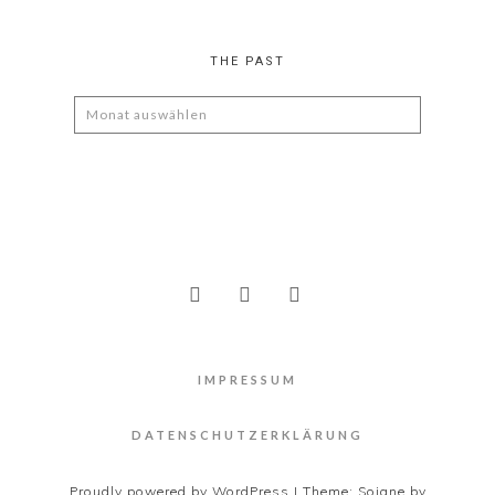
THE PAST
The
Past
IMPRESSUM
DATENSCHUTZERKLÄRUNG
Proudly powered by WordPress
|
Theme: Soigne by