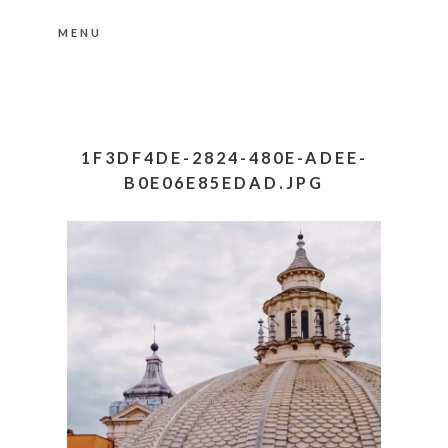
MENU
Nähere Information zu den Cookies in der
Datenschutzerklärung
Okay, thanks
1F3DF4DE-2824-480E-ADEE-
B0E06E85EDAD.JPG