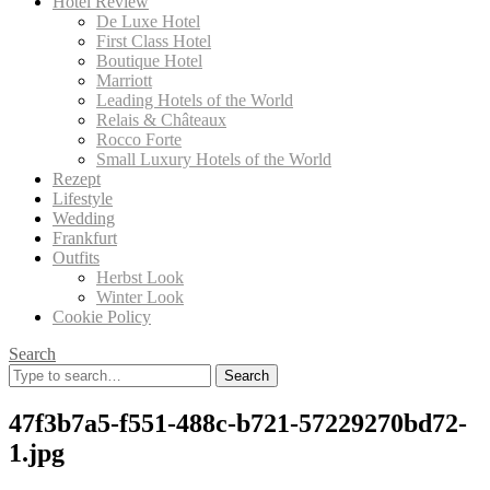
Hotel Review
De Luxe Hotel
First Class Hotel
Boutique Hotel
Marriott
Leading Hotels of the World
Relais & Châteaux
Rocco Forte
Small Luxury Hotels of the World
Rezept
Lifestyle
Wedding
Frankfurt
Outfits
Herbst Look
Winter Look
Cookie Policy
Search
Search
for:
47f3b7a5-f551-488c-b721-57229270bd72-
1.jpg