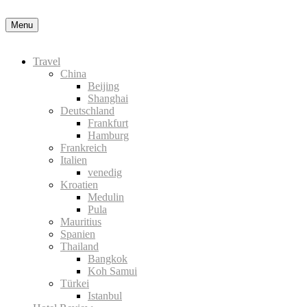
Nähere Information zu den Cookies in der Da
Menu
Okay, thanks
Travel
China
Beijing
Shanghai
Deutschland
Frankfurt
Hamburg
Frankreich
Italien
venedig
Kroatien
Medulin
Pula
Mauritius
Spanien
Thailand
Bangkok
Koh Samui
Türkei
Istanbul