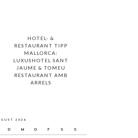
HOTEL- &
RESTAURANT TIPP
MALLORCA:
LUXUSHOTEL SANT
JAUME & TOMEU
RESTAURANT AMB
ARRELS
UGUST 2026
D
M
D
F
S
S