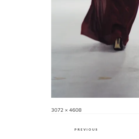
Full
3072 × 4608
size
PREVIOUS