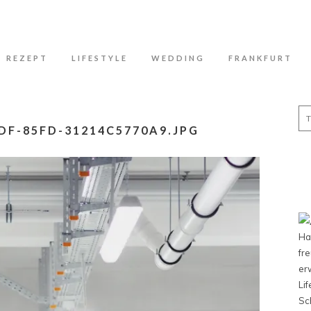
N
REZEPT
LIFESTYLE
WEDDING
FRANKFURT
Se
for
DF-85FD-31214C5770A9.JPG
Ha
fr
er
Li
Sc