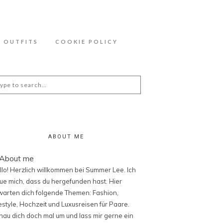
ähere Information zu den Cookies in der
OUTFITS
COOKIE POLICY
arch
:
ABOUT ME
llo! Herzlich willkommen bei Summer Lee. Ich
eue mich, dass du hergefunden hast. Hier
warten dich folgende Themen: Fashion,
festyle, Hochzeit und Luxusreisen für Paare.
hau dich doch mal um und lass mir gerne ein