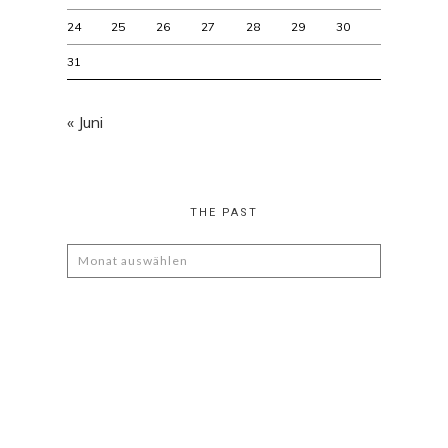
24
25
26
27
28
29
30
31
« Juni
THE PAST
The
Past