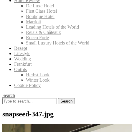
Hotel Review
De Luxe Hotel
First Class Hotel
Boutique Hotel
Marriott
Leading Hotels of the World
Relais & Châteaux
Rocco Forte
Small Luxury Hotels of the World
Rezept
Lifestyle
Wedding
Frankfurt
Outfits
Herbst Look
Winter Look
Cookie Policy
Search
Search
for:
snapseed-347.jpg