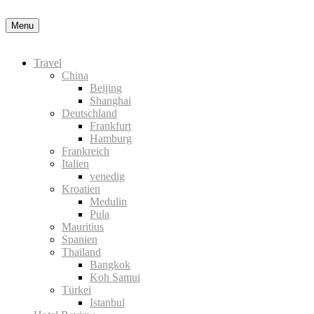
Menu
Travel
China
Beijing
Shanghai
Deutschland
Frankfurt
Hamburg
Frankreich
Italien
venedig
Kroatien
Medulin
Pula
Mauritius
Spanien
Thailand
Bangkok
Koh Samui
Türkei
Istanbul