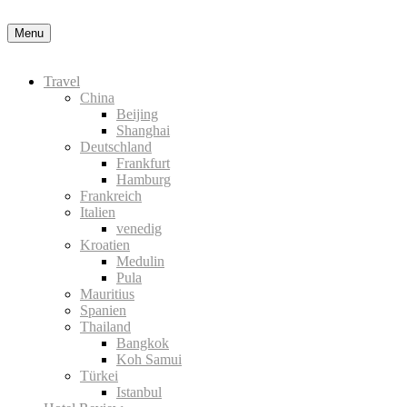
Menu
Travel
China
Beijing
Shanghai
Deutschland
Frankfurt
Hamburg
Frankreich
Italien
venedig
Kroatien
Medulin
Pula
Mauritius
Spanien
Thailand
Bangkok
Koh Samui
Türkei
Istanbul