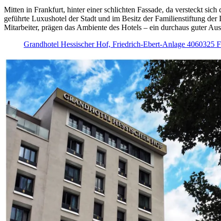
Mitten in Frankfurt, hinter einer schlichten Fassade, da versteckt si
geführte Luxushotel der Stadt und im Besitz der Familienstiftung de
Mitarbeiter, prägen das Ambiente des Hotels – ein durchaus guter Au
Grandhotel Hessischer Hof, Friedrich-Ebert-Anlage 4060325 