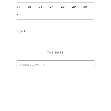
24
25
26
27
28
29
30
31
« Juni
THE PAST
The
Past