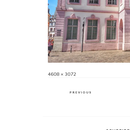
Full
4608 × 3072
size
PREVIOUS