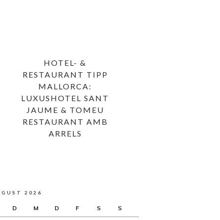
HOTEL- &
RESTAURANT TIPP
MALLORCA:
LUXUSHOTEL SANT
JAUME & TOMEU
RESTAURANT AMB
ARRELS
UGUST 2026
D
M
D
F
S
S