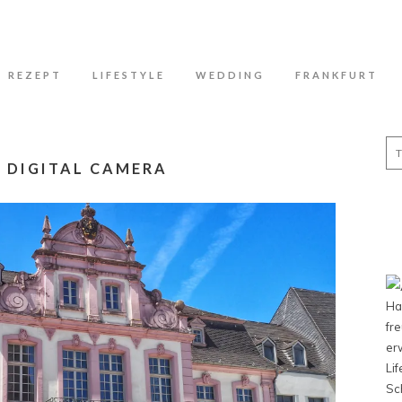
N
REZEPT
LIFESTYLE
WEDDING
FRANKFURT
Se
for
 DIGITAL CAMERA
Ha
fr
er
Li
Sc