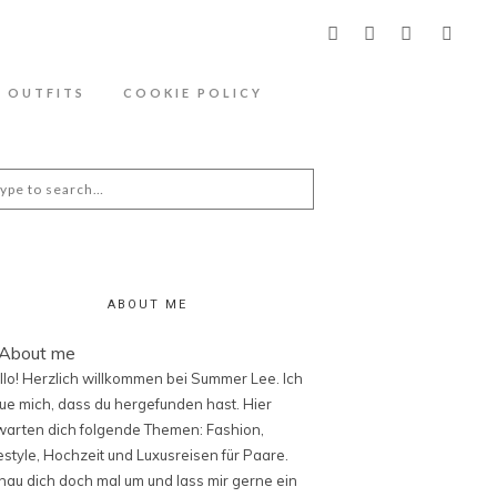
ähere Information zu den Cookies in der
OUTFITS
COOKIE POLICY
arch
:
ABOUT ME
llo! Herzlich willkommen bei Summer Lee. Ich
eue mich, dass du hergefunden hast. Hier
warten dich folgende Themen: Fashion,
festyle, Hochzeit und Luxusreisen für Paare.
hau dich doch mal um und lass mir gerne ein