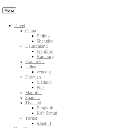
in der Datenschutzerklärung
Okay, thanks
Menu
Travel
China
Beijing
Shanghai
Deutschland
Frankfurt
Hamburg
Frankreich
Italien
venedig
Kroatien
Medulin
Pula
Mauritius
Spanien
Thailand
Bangkok
Koh Samui
Türkei
Istanbul