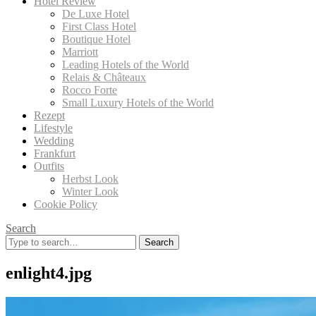
Hotel Review
De Luxe Hotel
First Class Hotel
Boutique Hotel
Marriott
Leading Hotels of the World
Relais & Châteaux
Rocco Forte
Small Luxury Hotels of the World
Rezept
Lifestyle
Wedding
Frankfurt
Outfits
Herbst Look
Winter Look
Cookie Policy
Search
Search
for:
enlight4.jpg