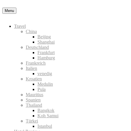
Datenschutzerklärung
Okay, thanks
Menu
Travel
China
Beijing
Shanghai
Deutschland
Frankfurt
Hamburg
Frankreich
Italien
venedig
Kroatien
Medulin
Pula
Mauritius
Spanien
Thailand
Bangkok
Koh Samui
Türkei
Istanbul