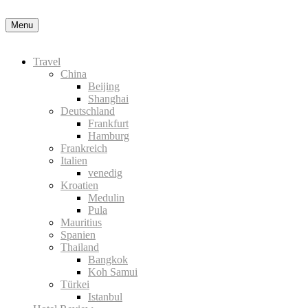
Datenschutzerklärung
Okay, thanks
Menu
Travel
China
Beijing
Shanghai
Deutschland
Frankfurt
Hamburg
Frankreich
Italien
venedig
Kroatien
Medulin
Pula
Mauritius
Spanien
Thailand
Bangkok
Koh Samui
Türkei
Istanbul