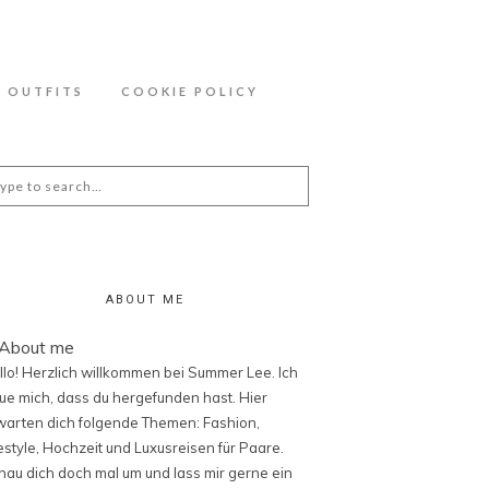
ähere Information zu den Cookies in der
OUTFITS
COOKIE POLICY
arch
:
ABOUT ME
llo! Herzlich willkommen bei Summer Lee. Ich
eue mich, dass du hergefunden hast. Hier
warten dich folgende Themen: Fashion,
festyle, Hochzeit und Luxusreisen für Paare.
hau dich doch mal um und lass mir gerne ein