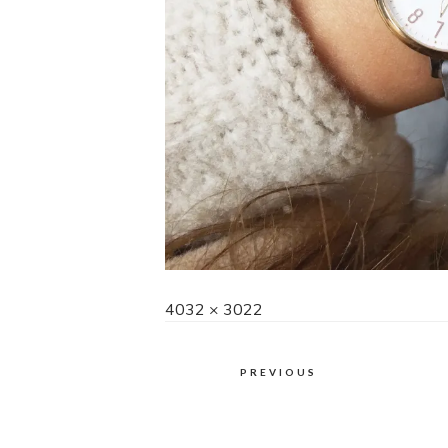
Full
4032 × 3022
size
PREVIOUS