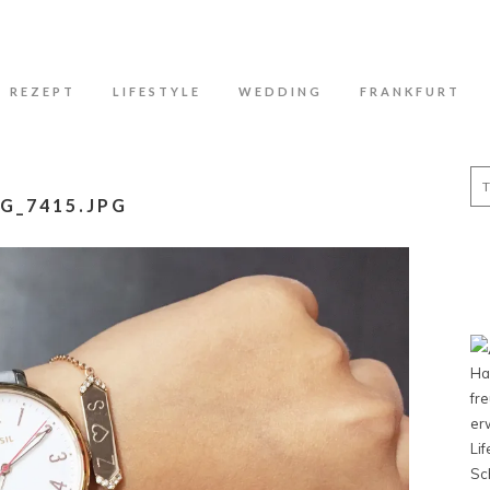
N
REZEPT
LIFESTYLE
WEDDING
FRANKFURT
Se
for
G_7415.JPG
Ha
fr
er
Li
Sc