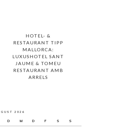
HOTEL- &
RESTAURANT TIPP
MALLORCA:
LUXUSHOTEL SANT
JAUME & TOMEU
RESTAURANT AMB
ARRELS
UGUST 2026
D
M
D
F
S
S