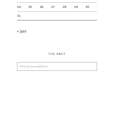
24
25
26
27
28
29
30
31
« Juni
THE PAST
The
Past