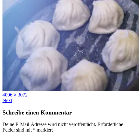
Full
4096 × 3072
size
Next
Schreibe einen Kommentar
Deine E-Mail-Adresse wird nicht veröffentlicht.
Erforderliche
Felder sind mit
*
markiert