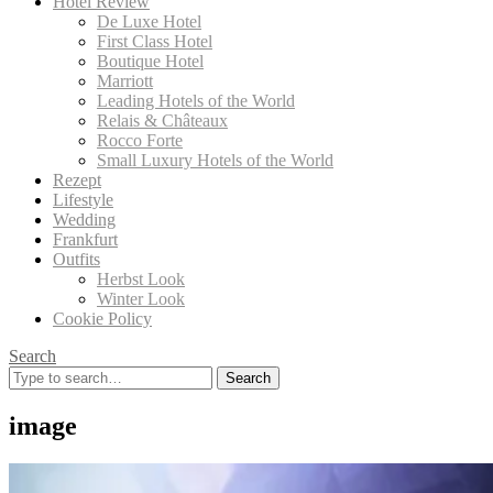
Hotel Review
De Luxe Hotel
First Class Hotel
Boutique Hotel
Marriott
Leading Hotels of the World
Relais & Châteaux
Rocco Forte
Small Luxury Hotels of the World
Rezept
Lifestyle
Wedding
Frankfurt
Outfits
Herbst Look
Winter Look
Cookie Policy
Search
Search
for:
image