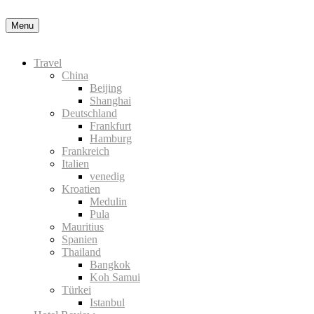
Datenschutzerklärung
Okay, thanks
Menu
Travel
China
Beijing
Shanghai
Deutschland
Frankfurt
Hamburg
Frankreich
Italien
venedig
Kroatien
Medulin
Pula
Mauritius
Spanien
Thailand
Bangkok
Koh Samui
Türkei
Istanbul