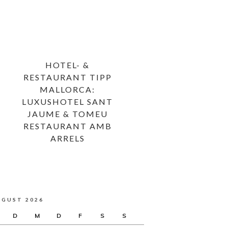
HOTEL- &
RESTAURANT TIPP
MALLORCA:
LUXUSHOTEL SANT
JAUME & TOMEU
RESTAURANT AMB
ARRELS
UGUST 2026
D
M
D
F
S
S