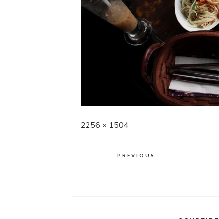
Full
2256 × 1504
size
PREVIOUS