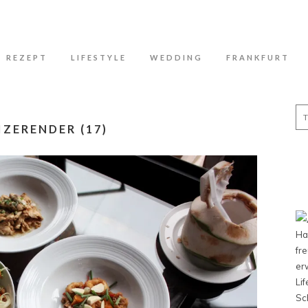
N
REZEPT
LIFESTYLE
WEDDING
FRANKFURT
Se
for
IZERENDER (17)
Ha
fr
er
Li
Sc