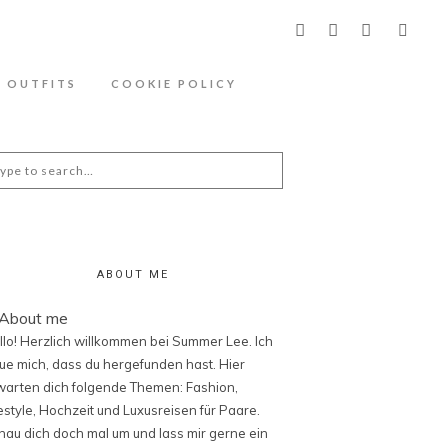
ähere Information zu den Cookies in der
OUTFITS
COOKIE POLICY
arch
:
ABOUT ME
llo! Herzlich willkommen bei Summer Lee. Ich
eue mich, dass du hergefunden hast. Hier
warten dich folgende Themen: Fashion,
festyle, Hochzeit und Luxusreisen für Paare.
hau dich doch mal um und lass mir gerne ein