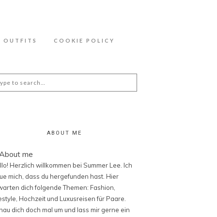
ähere Information zu den Cookies in der
OUTFITS
COOKIE POLICY
arch
:
ABOUT ME
llo! Herzlich willkommen bei Summer Lee. Ich
eue mich, dass du hergefunden hast. Hier
warten dich folgende Themen: Fashion,
festyle, Hochzeit und Luxusreisen für Paare.
hau dich doch mal um und lass mir gerne ein