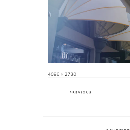
Full
4096 × 2730
size
PREVIOUS