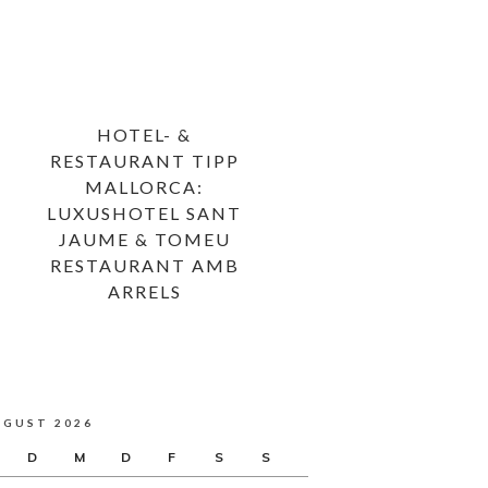
HOTEL- &
RESTAURANT TIPP
MALLORCA:
LUXUSHOTEL SANT
JAUME & TOMEU
RESTAURANT AMB
ARRELS
UGUST 2026
D
M
D
F
S
S