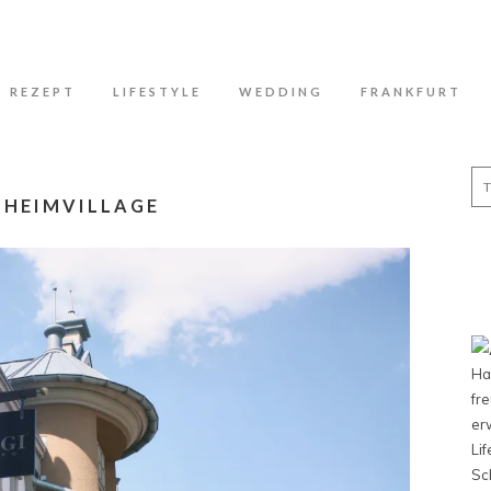
N
REZEPT
LIFESTYLE
WEDDING
FRANKFURT
Se
for
HEIMVILLAGE
Ha
fr
er
Li
Sc