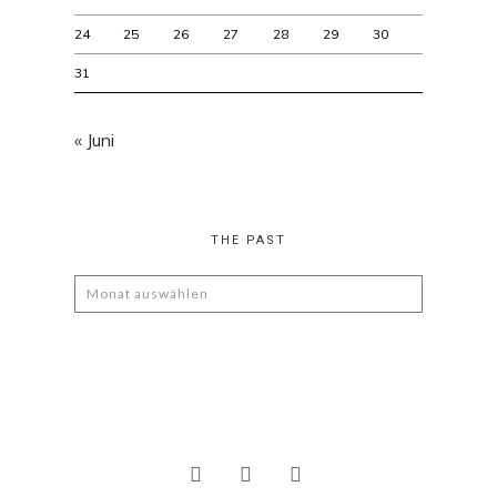
24
25
26
27
28
29
30
31
« Juni
THE PAST
The
Past