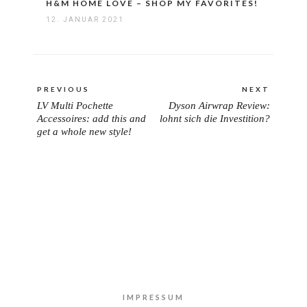
H&M HOME LOVE – SHOP MY FAVORITES!
12. JANUAR 2021
Beitragsnavigation
PREVIOUS
NEXT
LV Multi Pochette
Dyson Airwrap Review:
PREVIOUS
NEXT
Accessoires: add this and
lohnt sich die Investition?
POST:
POST:
get a whole new style!
IMPRESSUM