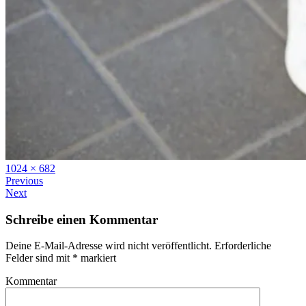
Full
1024 × 682
size
Previous
Next
Schreibe einen Kommentar
Deine E-Mail-Adresse wird nicht veröffentlicht.
Erforderliche
Felder sind mit
*
markiert
Kommentar