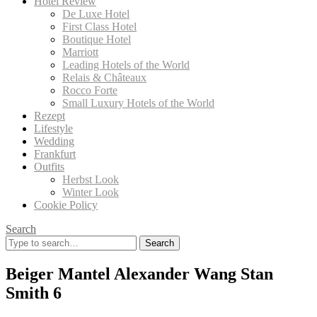
Hotel Review
De Luxe Hotel
First Class Hotel
Boutique Hotel
Marriott
Leading Hotels of the World
Relais & Châteaux
Rocco Forte
Small Luxury Hotels of the World
Rezept
Lifestyle
Wedding
Frankfurt
Outfits
Herbst Look
Winter Look
Cookie Policy
Search
Search
for:
Beiger Mantel Alexander Wang Stan
Smith 6