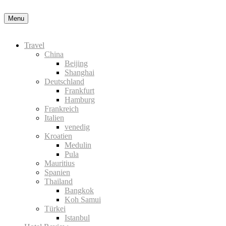
Datenschutzerklärung
Okay, thanks
Menu
Travel
China
Beijing
Shanghai
Deutschland
Frankfurt
Hamburg
Frankreich
Italien
venedig
Kroatien
Medulin
Pula
Mauritius
Spanien
Thailand
Bangkok
Koh Samui
Türkei
Istanbul