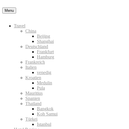
Datenschutzerklärung
Okay, thanks
Menu
Travel
China
Beijing
Shanghai
Deutschland
Frankfurt
Hamburg
Frankreich
Italien
venedig
Kroatien
Medulin
Pula
Mauritius
Spanien
Thailand
Bangkok
Koh Samui
Türkei
Istanbul