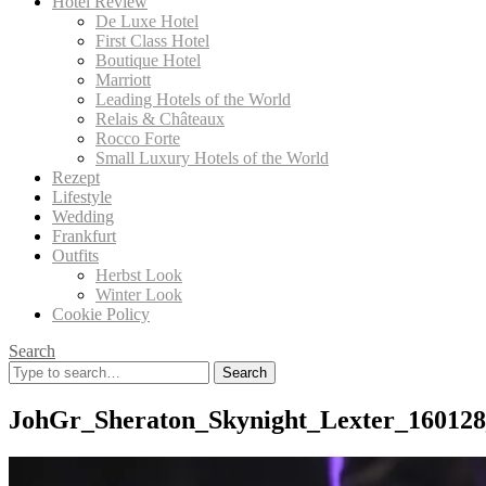
Hotel Review
De Luxe Hotel
First Class Hotel
Boutique Hotel
Marriott
Leading Hotels of the World
Relais & Châteaux
Rocco Forte
Small Luxury Hotels of the World
Rezept
Lifestyle
Wedding
Frankfurt
Outfits
Herbst Look
Winter Look
Cookie Policy
Search
Search
for:
JohGr_Sheraton_Skynight_Lexter_16012