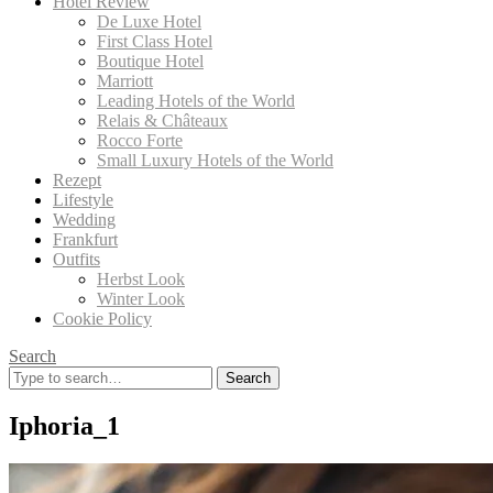
Hotel Review
De Luxe Hotel
First Class Hotel
Boutique Hotel
Marriott
Leading Hotels of the World
Relais & Châteaux
Rocco Forte
Small Luxury Hotels of the World
Rezept
Lifestyle
Wedding
Frankfurt
Outfits
Herbst Look
Winter Look
Cookie Policy
Search
Search
for:
Iphoria_1