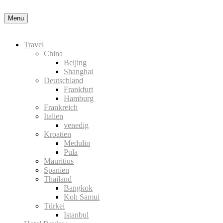
Menu
Travel
China
Beijing
Shanghai
Deutschland
Frankfurt
Hamburg
Frankreich
Italien
venedig
Kroatien
Medulin
Pula
Mauritius
Spanien
Thailand
Bangkok
Koh Samui
Türkei
Istanbul