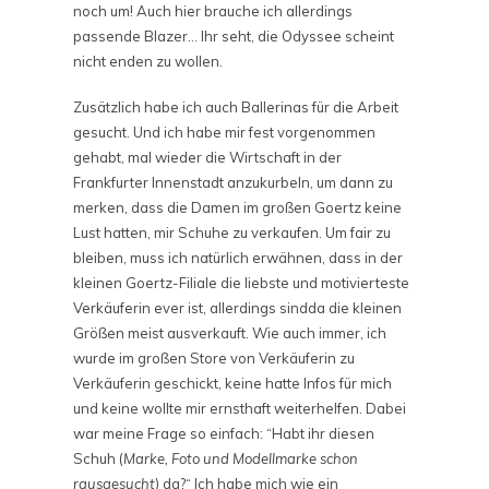
noch um! Auch hier brauche ich allerdings
passende Blazer… Ihr seht, die Odyssee scheint
nicht enden zu wollen.
Zusätzlich habe ich auch Ballerinas für die Arbeit
gesucht. Und ich habe mir fest vorgenommen
gehabt, mal wieder die Wirtschaft in der
Frankfurter Innenstadt anzukurbeln, um dann zu
merken, dass die Damen im großen Goertz keine
Lust hatten, mir Schuhe zu verkaufen. Um fair zu
bleiben, muss ich natürlich erwähnen, dass in der
kleinen Goertz-Filiale die liebste und motivierteste
Verkäuferin ever ist, allerdings sindda die kleinen
Größen meist ausverkauft. Wie auch immer, ich
wurde im großen Store von Verkäuferin zu
Verkäuferin geschickt, keine hatte Infos für mich
und keine wollte mir ernsthaft weiterhelfen. Dabei
war meine Frage so einfach: “Habt ihr diesen
Schuh (
Marke, Foto und Modellmarke schon
rausgesucht
) da?“ Ich habe mich wie ein