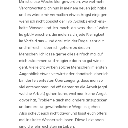
Mir ist diese Woche klar geworden, wie viel mehr
Verantwortung ich nun in meinem neuen Job habe
und es würde mir vermutlich etwas Angst einjagen,
wenn ich nicht absolut der Typ „Schubs-mich-ins-
kalte-Wasser-und-ich-mach-da-was-draus“ wäre.
Es gibt Menschen, die malen sich jede Kleinigkeit
im Vorfeld aus – und das ist in der Regel sehr gut
und hilfreich – aber ich gehöre zu diesen
Menschen. Ich lasse gerne alles einfach mal auf
mich zukommen und reagiere dann so gut wie es
geht. Vielleicht wirken solche Menschen im ersten
Augenblick etwas verwirrt oder chaotisch, aber ich
bin der felsenfesten Überzeugung, dass man so
viel entspannter und effizienter an die Arbeit (egal
welche Arbeit) gehen kann, weil man keine Angst
davor hat, Probleme auch mal anders anzupacken
undandere, ungewöhnlichere Wege zu gehen.
Also scheut euch nicht davor und lasst euch öfters
mal ins kalte Wasser schubsen. Diese Lektionen
sind die lehrreichsten im Leben.