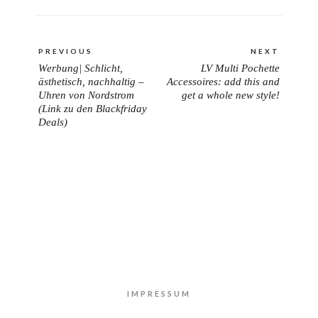
Beitragsnavigation
PREVIOUS
NEXT
Werbung| Schlicht,
LV Multi Pochette
PREVIOUS
NEXT
ästhetisch, nachhaltig –
Accessoires: add this and
POST:
POST:
Uhren von Nordstrom
get a whole new style!
(Link zu den Blackfriday
Deals)
IMPRESSUM