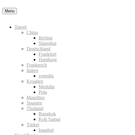
Datenschutzerklärung
Okay, thanks
Menu
Travel
China
Beijing
Shanghai
Deutschland
Frankfurt
Hamburg
Frankreich
Italien
venedig
Kroatien
Medulin
Pula
Mauritius
Spanien
Thailand
Bangkok
Koh Samui
Türkei
Istanbul