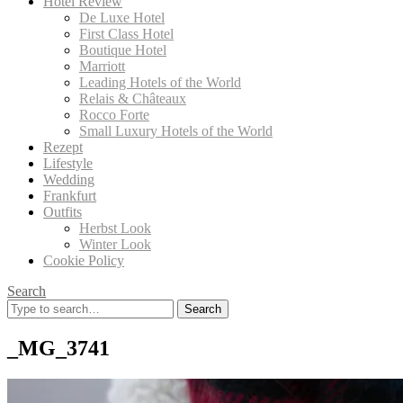
Hotel Review
De Luxe Hotel
First Class Hotel
Boutique Hotel
Marriott
Leading Hotels of the World
Relais & Châteaux
Rocco Forte
Small Luxury Hotels of the World
Rezept
Lifestyle
Wedding
Frankfurt
Outfits
Herbst Look
Winter Look
Cookie Policy
Search
Search
for:
_MG_3741