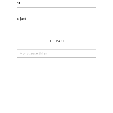
31
« Juni
THE PAST
The
Past