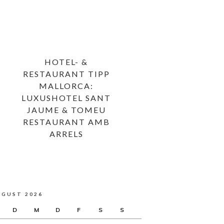
HOTEL- &
RESTAURANT TIPP
MALLORCA:
LUXUSHOTEL SANT
JAUME & TOMEU
RESTAURANT AMB
ARRELS
UGUST 2026
D
M
D
F
S
S