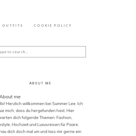
ähere Information zu den Cookies in der
OUTFITS
COOKIE POLICY
arch
:
ABOUT ME
llo! Herzlich willkommen bei Summer Lee. Ich
eue mich, dass du hergefunden hast. Hier
warten dich folgende Themen: Fashion,
festyle, Hochzeit und Luxusreisen für Paare.
hau dich doch mal um und lass mir gerne ein