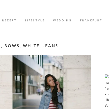
N
REZEPT
LIFESTYLE
WEDDING
FRANKFURT
Se
for
S, BOWS, WHITE, JEANS
Ha
fr
er
Li
Sc