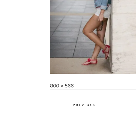
Full
800 × 566
size
PREVIOUS