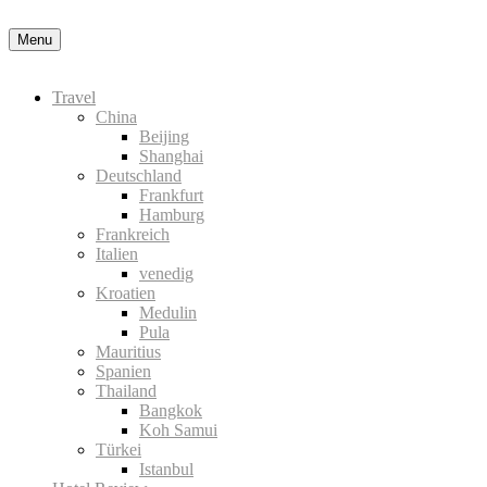
Nähere Information zu den Cookies in der Datenschutzerklärung
Okay
Menu
Travel
China
Beijing
Shanghai
Deutschland
Frankfurt
Hamburg
Frankreich
Italien
venedig
Kroatien
Medulin
Pula
Mauritius
Spanien
Thailand
Bangkok
Koh Samui
Türkei
Istanbul