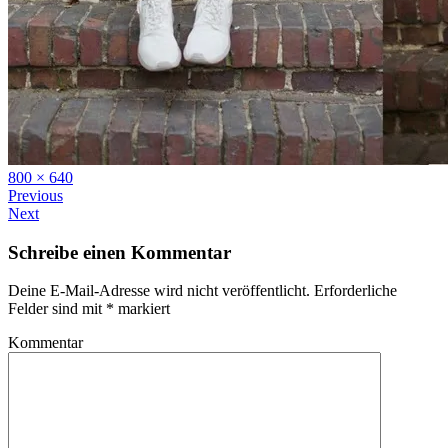
Full
800 × 640
size
Previous
Next
Schreibe einen Kommentar
Deine E-Mail-Adresse wird nicht veröffentlicht.
Erforderliche
Felder sind mit
*
markiert
Kommentar