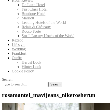
Hotel Review
De Luxe Hotel
First Class Hotel
Boutique Hotel
Marriott
Leading Hotels of the World
Relais & Châteaux
Rocco Forte
Small Luxury Hotels of the World
Rezept
Lifestyle
Wedding
Frankfurt
Outfits
Herbst Look
Winter Look
Cookie Policy
Search
Search
for:
rosamantel_mavijeans_nikerosherun