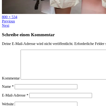
Full
800 × 534
size
Previous
Next
Schreibe einen Kommentar
Deine E-Mail-Adresse wird nicht veröffentlicht.
Erforderliche Felder 
Kommentar
Name
*
E-Mail-Adresse
*
Website