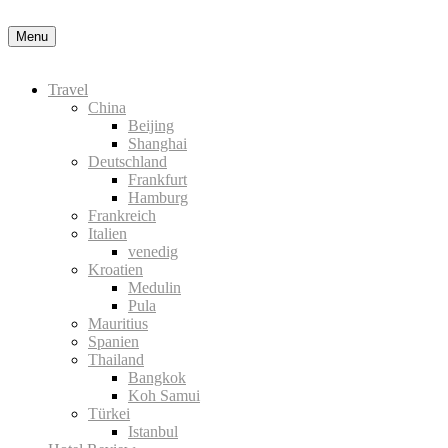
Menu
Travel
China
Beijing
Shanghai
Deutschland
Frankfurt
Hamburg
Frankreich
Italien
venedig
Kroatien
Medulin
Pula
Mauritius
Spanien
Thailand
Bangkok
Koh Samui
Türkei
Istanbul