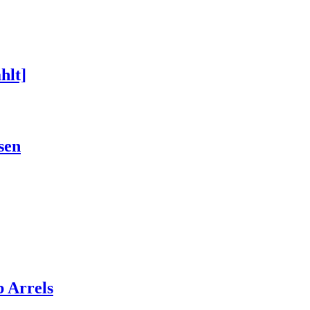
hlt]
sen
 Arrels