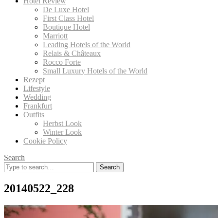
Hotel Review
De Luxe Hotel
First Class Hotel
Boutique Hotel
Marriott
Leading Hotels of the World
Relais & Châteaux
Rocco Forte
Small Luxury Hotels of the World
Rezept
Lifestyle
Wedding
Frankfurt
Outfits
Herbst Look
Winter Look
Cookie Policy
Search
Search
for:
20140522_228