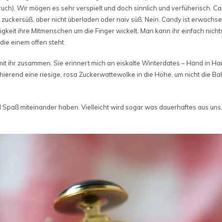
uch). Wir mögen es sehr verspielt und doch sinnlich und verfüherisch. Can
t zuckersüß, aber nicht überladen oder naiv süß. Nein. Candy ist erwachs
tigkeit ihre Mitmenschen um die Finger wickelt. Man kann ihr einfach nich
die einem offen steht.
h mit ihr zusammen. Sie erinnert mich an eiskalte Winterdates – Hand in H
phierend eine riesige, rosa Zuckerwattewolke in die Höhe, um nicht die Ba
el Spaß miteinander haben. Vielleicht wird sogar was dauerhaftes aus uns.