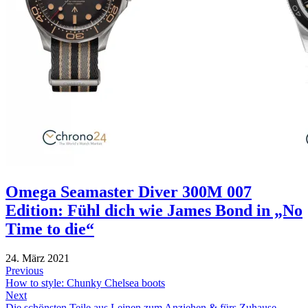
Omega Seamaster Diver 300M 007
Edition: Fühl dich wie James Bond in „No
Time to die“
24. März 2021
Beitragsnavigation
Previous
Previous
How to style: Chunky Chelsea boots
post:
Next
Next
Die schönsten Teile aus Leinen zum Anziehen & fürs Zuhause