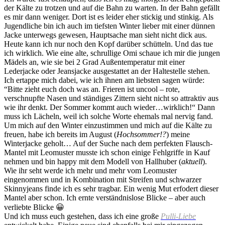
der Kälte zu trotzen und auf die Bahn zu warten. In der Bahn gefällt
es mir dann weniger. Dort ist es leider eher stickig und stinkig. Als
Jugendliche bin ich auch im tiefsten Winter lieber mit einer dünnen
Jacke unterwegs gewesen, Hauptsache man sieht nicht dick aus.
Heute kann ich nur noch den Kopf darüber schütteln. Und das tue
ich wirklich. Wie eine alte, schrullige Omi schaue ich mir die jungen
Mädels an, wie sie bei 2 Grad Außentemperatur mit einer
Lederjacke oder Jeansjacke ausgestattet an der Haltestelle stehen.
Ich ertappe mich dabei, wie ich ihnen am liebsten sagen würde:
“Bitte zieht euch doch was an. Frieren ist uncool – rote,
verschnupfte Nasen und ständiges Zittern sieht nicht so attraktiv aus
wie ihr denkt. Der Sommer kommt auch wieder…wirklich!“ Dann
muss ich Lächeln, weil ich solche Worte ehemals mal nervig fand.
Um mich auf den Winter einzustimmen und mich auf die Kälte zu
freuen, habe ich bereits im August (
Hochsommer!?
) meine
Winterjacke geholt… Auf der Suche nach dem perfekten Flausch-
Mantel mit Leomuster musste ich schon einige Fehlgriffe in Kauf
nehmen und bin happy mit dem Modell von Hallhuber (
aktuell
).
Wie ihr seht werde ich mehr und mehr vom Leomuster
eingenommen und in Kombination mit Streifen und schwarzer
Skinnyjeans finde ich es sehr tragbar. Ein wenig Mut erfodert dieser
Mantel aber schon. Ich ernte verständnislose Blicke – aber auch
verliebte Blicke 😀
Und ich muss euch gestehen, dass ich eine große
Pulli-Liebe