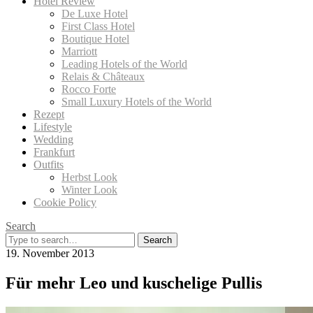
Hotel Review
De Luxe Hotel
First Class Hotel
Boutique Hotel
Marriott
Leading Hotels of the World
Relais & Châteaux
Rocco Forte
Small Luxury Hotels of the World
Rezept
Lifestyle
Wedding
Frankfurt
Outfits
Herbst Look
Winter Look
Cookie Policy
Search
Search
for:
19. November 2013
Für mehr Leo und kuschelige Pullis