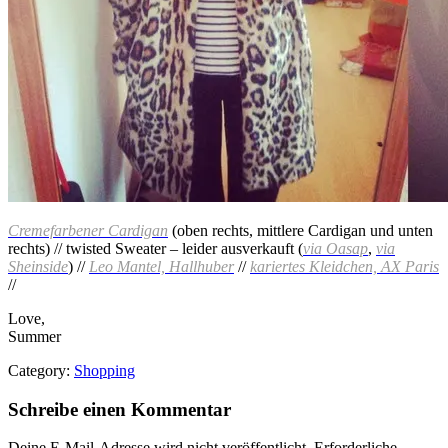
Cremefarbener Cardigan
(oben rechts, mittlere Cardigan und unten
rechts) // twisted Sweater – leider ausverkauft (
via Oasap
,
via
Sheinside
) //
Leo Mantel, Hallhuber
//
kariertes Kleidchen, AX Paris
//
Love,
Summer
Category:
Shopping
Schreibe einen Kommentar
Deine E-Mail-Adresse wird nicht veröffentlicht.
Erforderliche