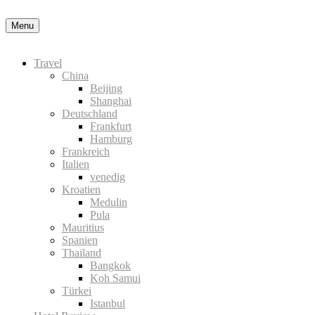
Nähere Information zu den Cookies in der Datenschutzerklärung
Okay
Menu
Travel
China
Beijing
Shanghai
Deutschland
Frankfurt
Hamburg
Frankreich
Italien
venedig
Kroatien
Medulin
Pula
Mauritius
Spanien
Thailand
Bangkok
Koh Samui
Türkei
Istanbul